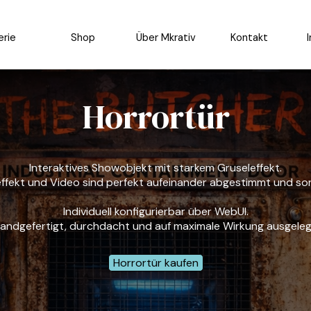
Menü überspringen
erie
▼
Shop
Über Mkrativ
▼
Kontakt
Horrortür
Interaktives Showobjekt mit starkem Gruseleffekt.
effekt und Video sind perfekt aufeinander abgestimmt und sorg
Individuell konfigurierbar über WebUI.
andgefertigt, durchdacht und auf maximale Wirkung ausgeleg
Horrortür kaufen
In Planung