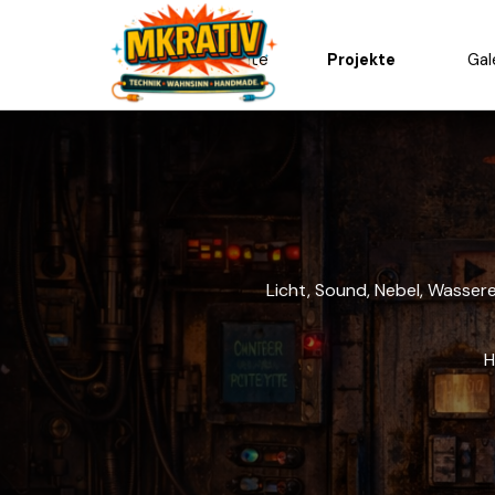
Direkt zum Seiteninhalt
Startseite
Projekte
Gal
Licht, Sound, Nebel, Wasser
H
fertige Projekte
fertiges Zombie Contaiment mit