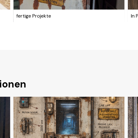
fertige Projekte
In 
Die Technik die dahinter
steckt
Einblicke in die Technik die drin
steckt.
ionen